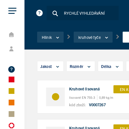
Hliník
kruhové tyče
Jakost
Rozměr
Délka
Kruhové lisovaná
EN A
lisované EN 755-3
0,89 kg/m
kód zboží:
V0007267
Kruhové lisovaná
EN A