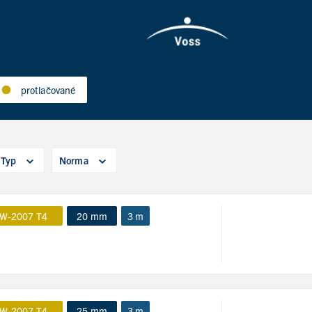
protlačované
Typ
Norma
W-2007 T4
20 mm
3 m
W-2007 T4
25 mm
3 m