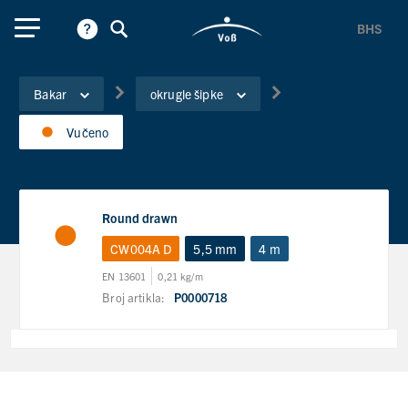
BHS
Bakar
okrugle šipke
Vučeno
Round drawn
CW004A D
5,5 mm
4 m
EN 13601
0,21 kg/m
Broj artikla:
P0000718