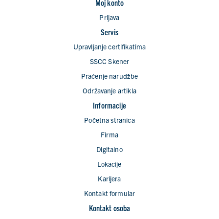
Moj konto
Prijava
Servis
Upravljanje certifikatima
SSCC Skener
Praćenje naruǆbe
Održavanje artikla
Informacije
Početna stranica
Firma
Digitalno
Lokacije
Karijera
Kontakt formular
Kontakt osoba