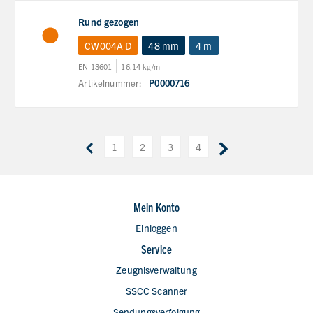
Rund gezogen
CW004A D
48 mm
4 m
EN 13601
16,14 kg/m
Artikelnummer:
P0000716
1
2
3
4
Mein Konto
Einloggen
Service
Zeugnisverwaltung
SSCC Scanner
Sendungsverfolgung