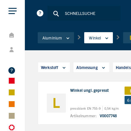
Aluminium
Winkel
Werkstoff
Abmessung
Handels
Winkel ungl. gepresst
6
pressblank EN 755-9
0,54 kg/m
Artikelnummer:
V0007748