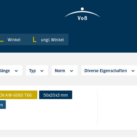
Winkel
ungl. Winkel
länge
Typ
Norm
Diverse Eigenschaften
EN AW-6060 T66
50x20x3 mm
 m